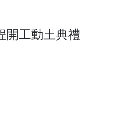
工程實績
最新消息
施工品管
人力資源
聯絡我們
程開工動土典禮